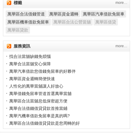
標籤
more…
萬華區合法借錢管道
萬華區資金週轉
萬華區汽車借款免留車
萬華區機車借款免留車
萬華區合法公營當舖
萬華區借貸
萬華區貸款
萬華公營當舖正派經營網路評貨超高
服務資訊
more…
萬華區合法當舖
找合法當舖缺錢免煩惱
萬華合法當舖安心保障
萬華汽車借款您借錢免留車的好夥伴
萬華區資金週轉簡便快速
人性化的萬華當舖讓人好放心
萬華借錢免留車管道首選萬華當舖
萬華區合法當舖息低保密超方便
萬華合法借錢借貸貸款首推當鋪
萬華汽機車借款免留車是真的嗎?
萬華區合法借錢借貸貸款是您周轉的好
朋友
萬華區機車借款免留車錢拿走車騎走超