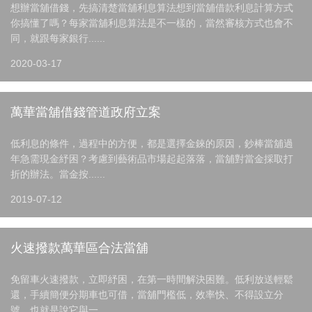
想辦當舖借錢，先搞清楚當舖利息算法想到當舖借款利息計算方式
你搞懂了嗎？每家當舖利息算法是不一樣的，當然審核方式也會不
同，就跟每家銀行......
2020-03-17
萬華當舖借錢管道政府立案
低利息的條件，過程中的方便，都是選擇金錸的原因，鈔棒當舖過
年急需現金紓困？考慮到藝術品市場起起落落，當舖對當金採取打
折的辦法。當金按......
2019-07-12
火速撥款萬華區合法當舖
免留車火速撥款，立即紓困，在第一時間解決困難。低利放送輕鬆
還，手續簡便分期車也可借，當舖門檻低，效率快、不得設立分
號，也就是說它與一......